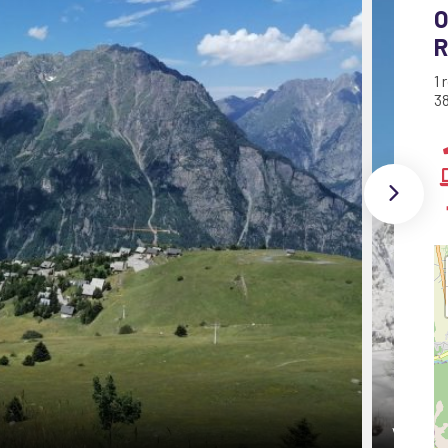
O
R
1 
38
Villard 