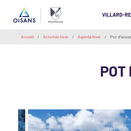
VILLARD-R
Villard-
Accueil
/
Activités hiver
/
Agenda hiver
/
Pot d’accuei
Reculas
POT 