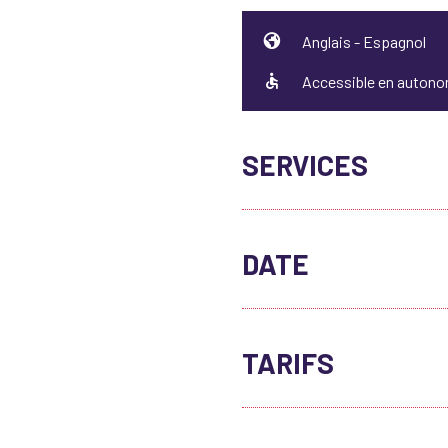
Anglais - Espagnol
Accessible en auton
SERVICES
Animaux acceptés
Info
DATE
Du 05/07 au 30/08 le diman
TARIFS
Du 07/12 au 12/04 le diman
Accès libre.