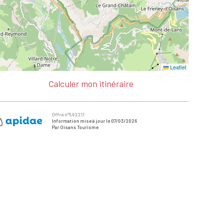
Leaflet
Calculer mon itinéraire
Offre n°592211
Information mise à jour le 07/03/2026
Par Oisans Tourisme