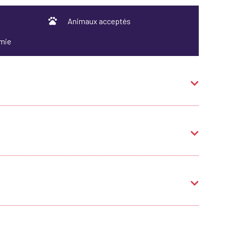
Animaux acceptés
omie
rmations touristiques
Accessible en poussette
che de 18h à 19h.
che de 17h à 19h.