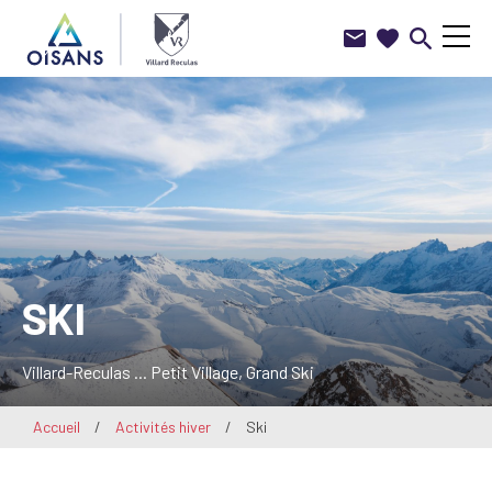
Nous
Favoris
Je
Menu
Villard-
contacter
recherche
Reculas
SKI
Villard-Reculas ... Petit Village, Grand Ski
Accueil
/
Activités hiver
/
Ski