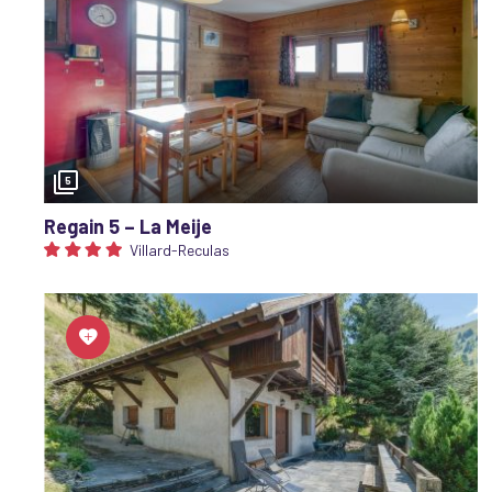
DES TARIF
5
Regain 5 – La Meije
Villard-Reculas