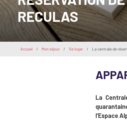
RECULAS
Accueil
/
Mon séjour
/
Se loger
/
La centrale de réser
APPA
La
Central
quarantaine
l’Espace Al