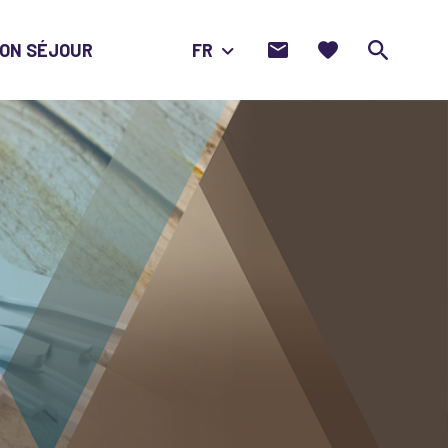
Nous
Favoris
Je
ON SÉJOUR
FR
contacter
recherche