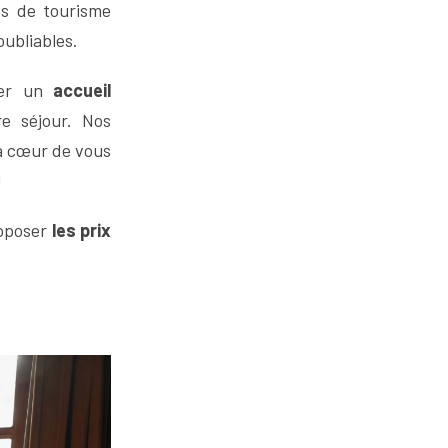
és de tourisme
oubliables.
oser un
accueil
e séjour. Nos
à cœur de vous
!
roposer
les prix