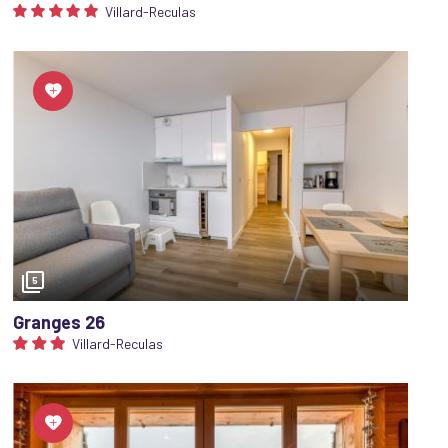
Villard-Reculas
hèque-
valent
ou du
5
Granges 26
Villard-Reculas