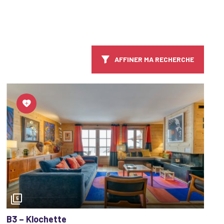
 séjour. Ils
AFFINER MA RECHERCHE
 du resto aux
ont ouverts
t pour vous
rez pas de
5
B3 – Klochette